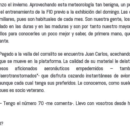
zo el invierno. Aprovechando esta meteorología tan benigna, un p
el entrenamiento de la FIO previo a la exhibición del domingo. La
iliares, pues son habituales de cada mes. Son nuestra gente, los
lado en las duras y en las maduras y son por tanto nuestro mayo
llos para conocerles un poco mejor y saber, de primera mano, qu
ante.
Pegado a la valla del corralito se encuentra Juan Carlos, acechand
que se mueve en la plataforma. La calidad de su material le dela
esos aficionados aeronáuticos empedernidos – tam
“aerotranstornados”- que disfruta cazando instantáneas de avio
aunque cada cual tenga sus preferidos. Le conocemos, como suele 
pues es socio veterano.
– Tengo el número 70 -me comenta-. Llevo con vosotros desde 
O?