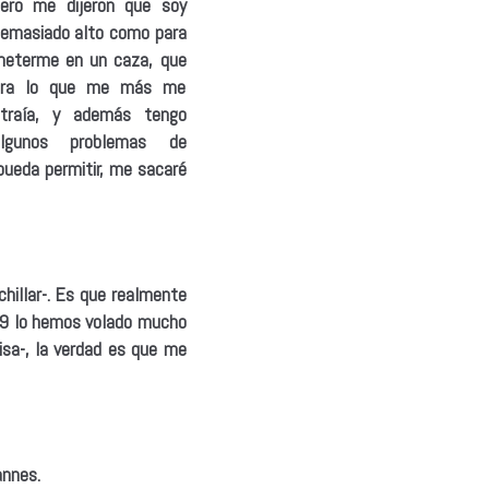
ero me dijeron que soy
emasiado alto como para
eterme en un caza, que
era lo que me más me
traía, y además tengo
algunos problemas de
 pueda permitir, me sacaré
hillar-.
Es que realmente
 69 lo hemos volado mucho
sa-, la verdad es que me
annes.