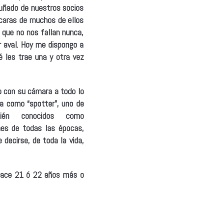
uñado de nuestros socios
s caras de muchos de ellos
 que no nos fallan nunca,
r aval. Hoy me dispongo a
é les trae una y otra vez
o con su cámara a todo lo
ta como “spotter”, uno de
bién conocidos como
nes de todas las épocas,
decirse, de toda la vida,
hace 21 ó 22 años más o