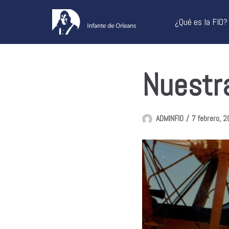
Saltar
¿Qué es la FIO?
al
contenido
Nuestr
ADMINFIO
7 febrero, 