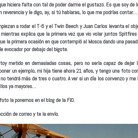
o que hiciera falta con tal de poder darme el gustazo. Es que soy de 
 reverencia y le digo,
ay, si tú hablaras, lo que me podrías contar
…
an a rodar el T-6 y el Twin Beech y Juan Carlos levanta el objet
 mientras explica que la primera vez que vio volar juntos Spitfire
 que la primera ocasión en que contempló al Mosca dando una pasad
íe evocador por debajo del bigote.
toy metido en demasiadas cosas, pero no sería capaz de dejar 
ner un ejemplo, mi hija tiene ahora 21 años, y tengo una foto con 
no tendrá más de tres o cuatro. A ver si un día los convenzo y me l
llos ya mayores…
foto la ponemos en el blog de la FIO.
cción de correo y te la envío.