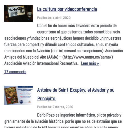
La cultura por videoconferencia
Publicado: 4 abril, 2020
Con el fin de hacer más llevadero este periodo de
cuarentena al que estamos todos sometidos, seis
asociaciones y fundaciones aeronáuticas hemos decidido unir nuestras
fuerzas para compartir y difundir contenidos culturales, en su mayoría
relacionados con la Aviación (con interesantes excepciones). Asociación
Amigos del Museo del Aire (AAMA) – (http://www.aama.es/aama/)
Asociación Aviación Internacional Recreativa…
Leer más »
17 comments
Antoine de Saint-Exupéry, el Aviador y su
Principito.
Publicado: 2 marzo, 2020
Darío Pozo es ingeniero informático, piloto privado y
gran amante de la aviación histórica, por lo que no es de extrañar que se
hiciera voluntario de la FIO hace ya unos cuantos años. En esta nueva