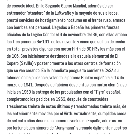
de escuela ideal. En la Segunda Guerra Mundial, además de ser
entrenador “standard” de la Luftwaffe y la mayoría de sus aliados,
prestó servicios de hostigamiento nocturno en el frente ruso, armada
con bombas antipersonal. Llegadas a España las primeras fuerzas
oficiales de la Legión Cóndor el 6 de noviembre del 36, con ellas arriban
las tres primeras Bü-131, de las noventa y cinco que se han de recibir
en total, provistas algunas con motor Hirth de 80 HP, y las más con el
de 105. Son inicialmente destinadas a la escuela elemental de El
Copero (Sevilla) y posteriormente a los otros centros de formación
que se van creando. En la inmediata posguerra comienza CASA su
fabricación bajo licencia, volando la primera Bücker española el 14 de
marzo de 1941. Después de fabricar doscientas con motor alemán, se
inicia en 1950 la entrega de las propulsadas con el “Tigre” español,
completando los pedidos en 1963, después de construídas
trescientas treinta de estas últimas y transformadas treinta más, de
las anteriormente movidas por el Hirth. Actualmente, cumplidos cerca
de setenta años desde sus primeros vuelos en España, aún existen
por fortuna buen número de “Jungmann” surcando ágilmente nuestros