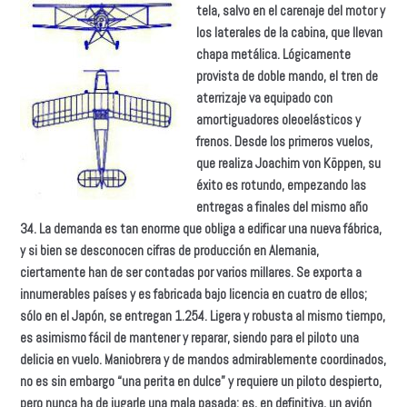
tela, salvo en el carenaje del motor y
los laterales de la cabina, que llevan
chapa metálica. Lógicamente
provista de doble mando, el tren de
aterrizaje va equipado con
amortiguadores oleoelásticos y
frenos. Desde los primeros vuelos,
que realiza Joachim von Köppen, su
éxito es rotundo, empezando las
entregas a finales del mismo año
34. La demanda es tan enorme que obliga a edificar una nueva fábrica,
y si bien se desconocen cifras de producción en Alemania,
ciertamente han de ser contadas por varios millares. Se exporta a
innumerables países y es fabricada bajo licencia en cuatro de ellos;
sólo en el Japón, se entregan 1.254. Ligera y robusta al mismo tiempo,
es asimismo fácil de mantener y reparar, siendo para el piloto una
delicia en vuelo. Maniobrera y de mandos admirablemente coordinados,
no es sin embargo “una perita en dulce” y requiere un piloto despierto,
pero nunca ha de jugarle una mala pasada; es, en definitiva, un avión