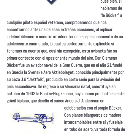
pues bien, si
hablamos de
“la Bücker” a
cualquier piloto español veterano, comprobaremos que nos
encontramos ante una de esas extrañas ocasiones, al replicar
indefectiblemente nuestro interlocutor con el apasionamiento de un
adolescente enamorado, lo cual es perfectamente explicable si
tenemos en cuenta que, casi sin excepción, esta avioneta fue su
primer contacto con el apasionante mundo del aire. Carl Clemens
Bücker fue un aviador naval de la Gran Guerra, que en el año 21 fundó
en Suecia la Svenska Aero Aktiebolaget, conocida principalmente por
su caza J.6 “Jaktfalk”, producido en corta serie para la aviación del
país escandinavo. De regreso a su Alemania natal, constituye en
octubre de 1933 la Bücker-Flugzeubau, cuyo primer producto es este
grácil biplano, que diseña el sueco Anders J. Andersson en
colaboración con el propio Bücker.
Con planos bilargueros de madera
intercambiables entre sí y fuselaje
en tubo de acero, va toda forrada de