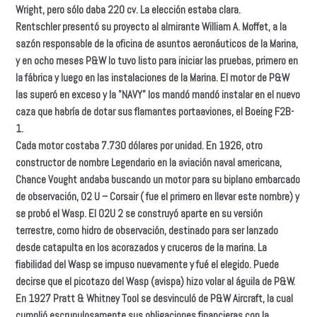
Wright, pero sólo daba 220 cv. La elección estaba clara.
Rentschler presentó su proyecto al almirante William A. Moffet, a la
sazón responsable de Ia oficina de asuntos aeronáuticos de la Marina,
y en ocho meses P&W lo tuvo listo para iniciar las pruebas, primero en
la fábrica y luego en las instalaciones de la Marina. El motor de P&W
las superó en exceso y la "NAVY” los mandó mandó instalar en el nuevo
caza que habría de dotar sus flamantes portaaviones, el Boeing F2B-
1.
Cada motor costaba 7.730 dólares por unidad. En 1926, otro
constructor de nombre Legendario en Ia aviación naval americana,
Chance Vought andaba buscando un motor para su biplano embarcado
de observación, O2 U – Corsair ( fue el primero en llevar este nombre) y
se probó el Wasp. El O2U 2 se construyó aparte en su versión
terrestre, como hidro de observación, destinado para ser lanzado
desde catapulta en los acorazados y cruceros de Ia marina. La
fiabilidad del Wasp se impuso nuevamente y fué el elegido. Puede
decirse que el picotazo del Wasp (avispa) hizo volar al águila de P&W.
En 1927 Pratt & Whitney Tool se desvinculó de P&W Aircraft, la cual
cumplió escrupulosamente sus obligaciones financieras con la