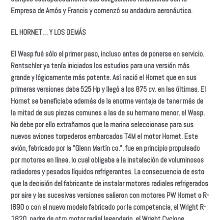
Empresa de Amós y Francis y comenzó su andadura aeronáutica.
EL HORNET… Y LOS DEMÁS
El Wasp fué sólo el primer paso, incluso antes de ponerse en servicio.
Rentschler ya tenía iniciados los estudios para una versión más
grande y lógicamente más potente. Así nació el Hornet que en sus
primeras versiones daba 525 Hp y llegó a los 875 cv. en Ias últimas. El
Hornet se beneficiaba además de Ia enorme ventaja de tener más de
la mitad de sus piezas comunes a las de su hermano menor, el Wasp.
No debe por ello extrañarnos que la marina seleccionase para sus
nuevos aviones torpederos embarcados T4M el motor Hornet. Este
avión, fabricado por la "Glenn Martín co.", fue en principio propulsado
por motores en línea, lo cual obligaba a la instalación de voluminosos
radiadores y pesados líquidos refrigerantes. La consecuencia de esto
que la decisión del fabricante de instalar motores radiales refrigerados
por aire y las sucesivas versiones salieron con motores PW Hornet o R-
I690 o con el nuevo modelo fabricado por la competencia, el Wright R-
1820, padre de otro motor radial legendario, el Wright Cyclone.