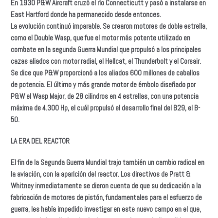
En 1930 P&W Aircraft cruzó el río Connecticutt y pasó a instalarse en
East Hartford donde ha permanecido desde entonces.
La evolución continuó imparable. Se crearon motores de doble estrella,
como el Double Wasp, que fue el motor más potente utilizado en
combate en la segunda Guerra Mundial que propulsó a los principales
cazas aliados con motor radial, el Hellcat, el Thunderbolt y el Corsair.
Se dice que P&W proporcionó a los aliados 600 millones de caballos
de potencia. El último y más grande motor de émbolo diseñado por
P&W el Wasp Major, de 28 cilindros en 4 estrellas, con una potencia
máxima de 4.300 Hp, el cuál propulsó el desarrollo final del B29, el B-
50.
LA ERA DEL REACTOR
El fin de la Segunda Guerra Mundial trajo también un cambio radical en
la aviación, con la aparición del reactor. Los directivos de Pratt &
Whitney inmediatamente se dieron cuenta de que su dedicación a la
fabricación de motores de pistón, fundamentales para el esfuerzo de
guerra, les había impedido investigar en este nuevo campo en el que,