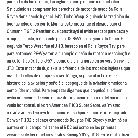
por parte de los aliados, los ingleses eran pioneros indiscutibles.
Sin dudarlo se compraron los derechos de motor de reacción Rolls
Royce Nene dando lugar al J-42, Turbo Wasp. Siguiendo la tradición de
buenas relaciones con la Marina, este motor fue el elegido para el
Grumann F-9F-2 Panther, que constituyó el avión reactor para caza y
ataque al suelo, más usado por la US NAVY en la guerra de Corea. El
segundo Turbo Wasp fue el J-48, basado en el Rolls Royce Tay, pero
para entonces P&W ya tenía su propio diseño de motor a reacción; fue
un auténtico éxito el J-57 o como dio en llamarse en su versión civil, el
JT3. Este motor de flujo axial a diferencia de los modelos ingleses que
eran todo ellos de compresor centrífugo, supuso otro hito en la
historia de la aviación y señaló el despegue de la aviación americana
como líder mundial. Para empezar digamos que propulsó al primer
avión americano de serie capaz de traspasar la barrera del sonido en
vuelo horizontal, el North American F-l00 Super Sabre. Así mismo
movió aviones tan revolucionarios en su época como el interceptador
Convair F-102 o el caza embarcado Douglas F4D Skyray y culminó su
carrera en el campo militar en el B 52 así como en las primeras
versiones de los reactores civiles Boeing 707 y DC 8. Este motor hizo