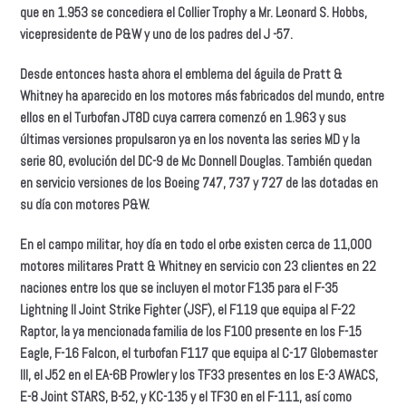
que en 1.953 se concediera el Collier Trophy a Mr. Leonard S. Hobbs,
vicepresidente de P&W y uno de los padres del J -57.
Desde entonces hasta ahora el emblema del águila de Pratt &
Whitney ha aparecido en los motores más fabricados del mundo, entre
ellos en el Turbofan JT8D cuya carrera comenzó en 1.963 y sus
últimas versiones propulsaron ya en los noventa las series MD y la
serie 80, evolución del DC-9 de Mc Donnell Douglas. También quedan
en servicio versiones de los Boeing 747, 737 y 727 de las dotadas en
su día con motores P&W.
En el campo militar, hoy día en todo el orbe existen cerca de 11,000
motores militares Pratt & Whitney en servicio con 23 clientes en 22
naciones entre los que se incluyen el motor F135 para el F-35
Lightning II Joint Strike Fighter (JSF), el F119 que equipa al F-22
Raptor, la ya mencionada familia de los F100 presente en los F-15
Eagle, F-16 Falcon, el turbofan F117 que equipa al C-17 Globemaster
III, el J52 en el EA-6B Prowler y los TF33 presentes en los E-3 AWACS,
E-8 Joint STARS, B-52, y KC-135 y el TF30 en el F-111, así como