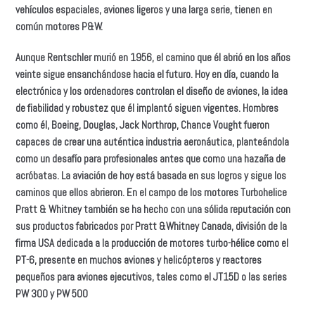
vehículos espaciales, aviones ligeros y una larga serie, tienen en
común motores P&W.
Aunque Rentschler murió en 1956, el camino que él abrió en los años
veinte sigue ensanchándose hacia el futuro. Hoy en día, cuando la
electrónica y los ordenadores controlan el diseño de aviones, la idea
de fiabilidad y robustez que él implantó siguen vigentes. Hombres
como él, Boeing, Douglas, Jack Northrop, Chance Vought fueron
capaces de crear una auténtica industria aeronáutica, planteándola
como un desafío para profesionales antes que como una hazaña de
acróbatas. La aviación de hoy está basada en sus logros y sigue los
caminos que ellos abrieron. En el campo de los motores Turbohelice
Pratt & Whitney también se ha hecho con una sólida reputación con
sus productos fabricados por Pratt &Whitney Canada, división de la
firma USA dedicada a la producción de motores turbo-hélice como el
PT-6, presente en muchos aviones y helicópteros y reactores
pequeños para aviones ejecutivos, tales como el JT15D o las series
PW 300 y PW 500