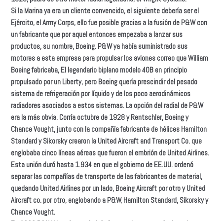
Si la Marina ya era un cliente convencido, el siguiente debería ser el
Ejército, el Army Corps, ello fue posible gracias a la fusión de P&W con
un fabricante que por aquel entonces empezaba a lanzar sus
productos, su nombre, Boeing. P&W ya había suministrado sus
motores a esta empresa para propulsar los aviones correo que William
Boeing fabricaba, El legendario biplano modelo 40B en principio
propulsado por un Liberty, pero Boeing quería prescindir del pesado
sistema de refrigeración por líquido y de los poco aerodinámicos
radiadores asociados a estos sistemas. La opción del radial de P&W
era la más obvia. Corría octubre de 1928 y Rentschler, Boeing y
Chance Vought, junto con la compañía fabricante de héIices Hamilton
Standard y Sikorsky crearon Ia United Aircraft and Transport Co. que
englobaba cinco líneas aéreas que fueron el embrión de United Airlines.
Esta unión duró hasta 1.934 en que el gobierno de EE.UU. ordenó
separar las compañías de transporte de las fabricantes de material,
quedando United Airlines por un lado, Boeing Aircraft por otro y United
Aircraft co. por otro, englobando a P&W, Hamilton Standard, Sikorsky y
Chance Vought.