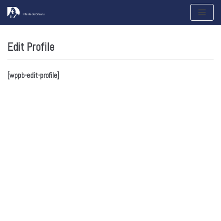
Saltar
al
contenido
Edit Profile
[wppb-edit-profile]