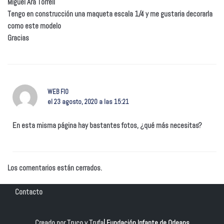
Miguel Ara Torrell
Tengo en construcción una maqueta escala 1/4 y me gustaria decorarla
como este modelo
Gracias
WEB FIO
el 23 agosto, 2020 a las 15:21
En esta misma página hay bastantes fotos, ¿qué más necesitas?
Los comentarios están cerrados.
Contacto
Creado por Truco y Trufa
| Fundación Infante de Orleans