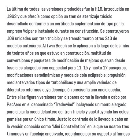
La última de todas las versiones producidas fue la H18, introducida en
1963 y que ofrecía como opción un tren de aterrizaje triciclo
desarrollado conforme a un certificado suplementario de tipo por la
empresa Volpar e instalado durante su construcción. Se construyeron
109 unidades con tren triciclo y se transformaron otras 240 de
modelos anteriores. Al Twin Beech se le aplicaron a lo largo de los más
de treinta años en que estuvo en construcción, multitud de
conversiones y paquetes de modificación de mejoras que van desde
fuselajes alargados con capacidad para 11, 15 y hasta 17 pasajeros;
modificaciones aerodinámicas y rueda de cola eclipsable; propulsión
mediante varios tipos de turbohélices y una amplia variedad de
diferentes reformas cuya descripción precisaría una enciclopedia.
Entre ellas figuran versiones tan dispares como la llevada a cabo por
PacAero en el denominado “Tradewind” incluyendo un morro alargado
para alojar la rueda delantera del tren triciclo y sustituyendo las colas
gemelas por un único timón. Justo lo contrario de lo llevado a cabo en
la versión conocida como “Mini Constellation” en la que se usaron tres
timones y un fuselaje encorvado, recordando por su aspecto al famoso