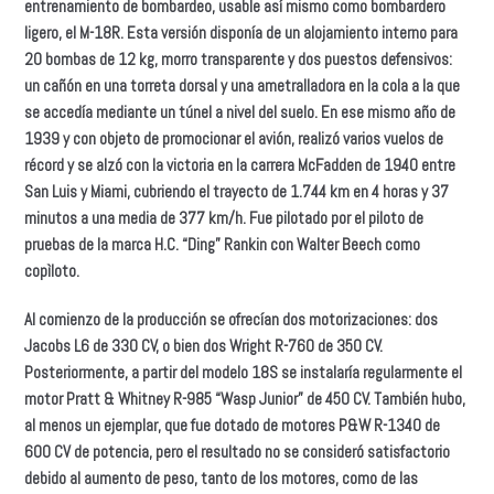
entrenamiento de bombardeo, usable así mismo como bombardero
ligero, el M-18R. Esta versión disponía de un alojamiento interno para
20 bombas de 12 kg, morro transparente y dos puestos defensivos:
un cañón en una torreta dorsal y una ametralladora en la cola a la que
se accedía mediante un túnel a nivel del suelo. En ese mismo año de
1939 y con objeto de promocionar el avión, realizó varios vuelos de
récord y se alzó con la victoria en la carrera McFadden de 1940 entre
San Luis y Miami, cubriendo el trayecto de 1.744 km en 4 horas y 37
minutos a una media de 377 km/h. Fue pilotado por el piloto de
pruebas de la marca H.C. “Ding” Rankin con Walter Beech como
copìloto.
Al comienzo de la producción se ofrecían dos motorizaciones: dos
Jacobs L6 de 330 CV, o bien dos Wright R-760 de 350 CV.
Posteriormente, a partir del modelo 18S se instalaría regularmente el
motor Pratt & Whitney R-985 “Wasp Junior” de 450 CV. También hubo,
al menos un ejemplar, que fue dotado de motores P&W R-1340 de
600 CV de potencia, pero el resultado no se consideró satisfactorio
debido al aumento de peso, tanto de los motores, como de las