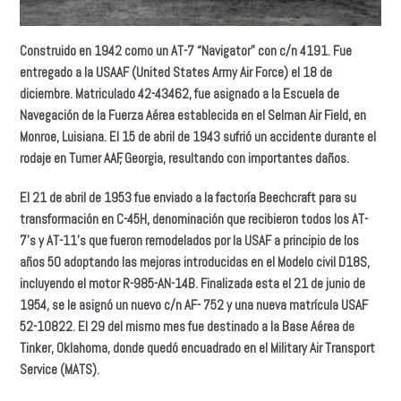
Construido en 1942 como un AT-7 “Navigator” con c/n 4191. Fue
entregado a la USAAF (United States Army Air Force) el 18 de
diciembre. Matriculado 42-43462, fue asignado a la Escuela de
Navegación de la Fuerza Aérea establecida en el Selman Air Field, en
Monroe, Luisiana. El 15 de abril de 1943 sufrió un accidente durante el
rodaje en Turner AAF, Georgia, resultando con importantes daños.
El 21 de abril de 1953 fue enviado a la factoría Beechcraft para su
transformación en C-45H, denominación que recibieron todos los AT-
7’s y AT-11’s que fueron remodelados por la USAF a principio de los
años 50 adoptando las mejoras introducidas en el Modelo civil D18S,
incluyendo el motor R-985-AN-14B. Finalizada esta el 21 de junio de
1954, se le asignó un nuevo c/n AF- 752 y una nueva matrícula USAF
52-10822. El 29 del mismo mes fue destinado a la Base Aérea de
Tinker, Oklahoma, donde quedó encuadrado en el Military Air Transport
Service (MATS).