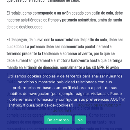
que pase por el radiador- cambiador de calor.
El rodaje, como corresponde a un avión pesado con patín de cola, debe
hacerse asistiéndose de frenos y potencia asimétrica, amén de rueda
de cola desbloqueada.
El despegue, de nuevo con la característica del patín de cola, debe ser
cuidadoso. La potencia debe ser incrementada paulatinamente,
teniendo presente la tendencia a aproarse al viento, por lo que se
debe aumentar ligeramente el motor a barlovento hasta que se tenga
mando en el timón de dirección, normalmente a las 40 MPH. El avión
suele irse al aire sin esfuerzo alrededor de 85MPH. La velocidad con un
Utilizamos cookies propias y de terceros para analizar nuestros
motor inoperativo está en 92MPH.
servicios y mostrarle publicidad relacionada con sus
preferencias en base a un perfil elaborado a partir de sus
hábitos de navegación (por ejemplo, páginas visitadas). Puede
Una vez en el aire, el avión se comporta bien. Aunque está certificado
obtener más información y configurar sus preferencias AQUÍ:
para operar con un solo piloto, en vuelos FIO tanto en formación como
[https://fio.es/politica-de-cookies/]
POLÍTICA DE PRIVACIDAD Y
en SOLO, es mandatoria la presencia de otro piloto dada la
AVISO LEGAL
complejidad de operación y vigilancia de motores. Como todos los
De acuerdo
No
aviones de esa época, 1939, con una aerodinámica un tanto , sus
respuestas son lentas y cerca del suelo y sobre todo en tierra su gran