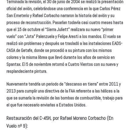
Terminada la revisión, el 30 de junio de 2004 se realizó la presentación
oficial del avión, celebrándose una conferencia en la que Carlos Pérez
San Emeterio y Rafael Corbacho narraron la historia del avión y su
proceso de reconstrucción. Pasarían todavía casi cuatro meses hasta
que el 15 de octubre el “Sierra Juliett” realizara su nuevo “primer
vuelo” con “Jota” Palenzuela y Felipe Aresti a los mandos. El vuelo se
realizó sin problemas y después se trasladó a las instalaciones EADS-
CASA de Getafe, donde se procedió a su pintura con los mismos
colores y la misma librea que llevó durante los años de servicio en
Spantax. El 5 de noviembre retornó a Cuatro Vientos con su nueva y
resplandeciente pintura.
Nuevamente tendría un periodo de “descanso en tierra” entre 2011 y
2013 para cumplir una directiva de la FAA referente a las hélices a la
que se sumaría la revisión de las bombas de combustible, trabajo para
el que fue necesario enviarlas a Estados Unidos.
Restauración del C-45H, por Rafael Moreno Corbacho
(En
Vuelo nº 9):