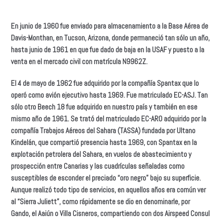
En junio de 1960 fue enviado para almacenamiento a la Base Aérea de
Davis-Monthan, en Tucson, Arizona, donde permaneció tan sólo un año,
hasta junio de 1961 en que fue dado de baja en la USAF y puesto a la
venta en el mercado civil con matrícula N9962Z.
El 4 de mayo de 1962 fue adquirido por la compañía Spantax que lo
operó como avión ejecutivo hasta 1969. Fue matriculado EC-ASJ. Tan
sólo otro Beech 18 fue adquirido en nuestro país y también en ese
mismo año de 1961. Se trató del matriculado EC-ARO adquirido por la
compañía Trabajos Aéreos del Sahara (TASSA) fundada por Ultano
Kindelán, que compartió presencia hasta 1969, con Spantax en la
explotación petrolera del Sahara, en vuelos de abastecimiento y
prospección entre Canarias y las cuadrículas señaladas como
susceptibles de esconder el preciado “oro negro” bajo su superficie.
Aunque realizó todo tipo de servicios, en aquellos años era común ver
al “Sierra Juliett”, como rápidamente se dio en denominarle, por
Gando, el Aaiún o Villa Cisneros, compartiendo con dos Airspeed Consul