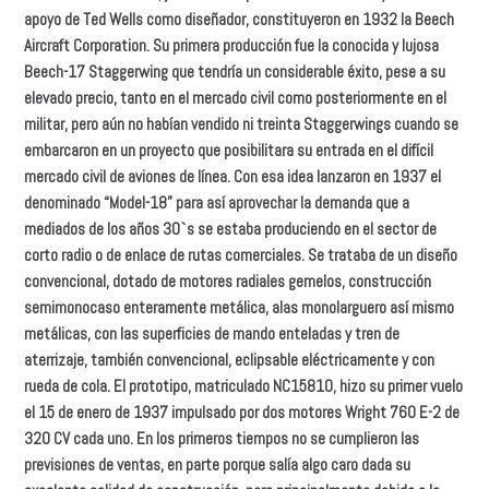
apoyo de Ted Wells como diseñador, constituyeron en 1932 la Beech
Aircraft Corporation. Su primera producción fue la conocida y lujosa
Beech-17 Staggerwing que tendría un considerable éxito, pese a su
elevado precio, tanto en el mercado civil como posteriormente en el
militar, pero aún no habían vendido ni treinta Staggerwings cuando se
embarcaron en un proyecto que posibilitara su entrada en el difícil
mercado civil de aviones de línea. Con esa idea lanzaron en 1937 el
denominado “Model-18” para así aprovechar la demanda que a
mediados de los años 30`s se estaba produciendo en el sector de
corto radio o de enlace de rutas comerciales. Se trataba de un diseño
convencional, dotado de motores radiales gemelos, construcción
semimonocaso enteramente metálica, alas monolarguero así mismo
metálicas, con las superficies de mando enteladas y tren de
aterrizaje, también convencional, eclipsable eléctricamente y con
rueda de cola. El prototipo, matriculado NC15810, hizo su primer vuelo
el 15 de enero de 1937 impulsado por dos motores Wright 760 E-2 de
320 CV cada uno. En los primeros tiempos no se cumplieron las
previsiones de ventas, en parte porque salía algo caro dada su