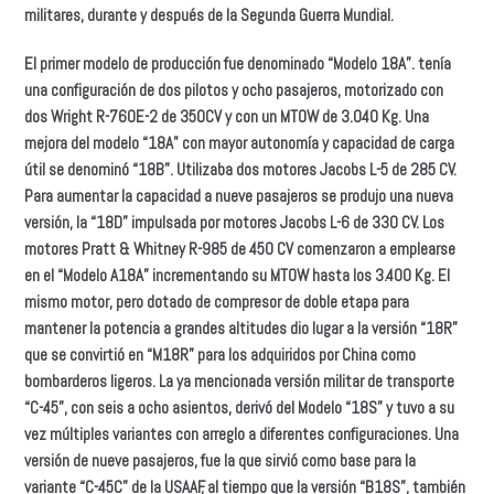
militares, durante y después de la Segunda Guerra Mundial.
El primer modelo de producción fue denominado “Modelo 18A”. tenía
una configuración de dos pilotos y ocho pasajeros, motorizado con
dos Wright R-760E-2 de 350CV y con un MTOW de 3.040 Kg. Una
mejora del modelo “18A" con mayor autonomía y capacidad de carga
útil se denominó “18B”. Utilizaba dos motores Jacobs L-5 de 285 CV.
Para aumentar la capacidad a nueve pasajeros se produjo una nueva
versión, la “18D” impulsada por motores Jacobs L-6 de 330 CV. Los
motores Pratt & Whitney R-985 de 450 CV comenzaron a emplearse
en el “Modelo A18A” incrementando su MTOW hasta los 3.400 Kg. El
mismo motor, pero dotado de compresor de doble etapa para
mantener la potencia a grandes altitudes dio lugar a la versión “18R”
que se convirtió en “M18R” para los adquiridos por China como
bombarderos ligeros. La ya mencionada versión militar de transporte
“C-45”, con seis a ocho asientos, derivó del Modelo “18S” y tuvo a su
vez múltiples variantes con arreglo a diferentes configuraciones. Una
versión de nueve pasajeros, fue la que sirvió como base para la
variante “C-45C” de la USAAF, al tiempo que la versión “B18S”, también